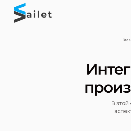
Глав
Интег
произ
В этой
аспек