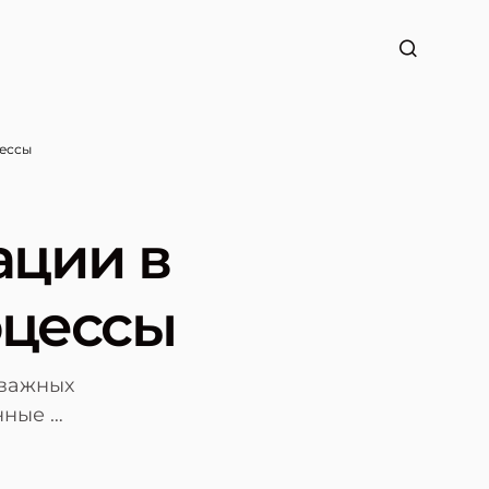
цессы
ации в
оцессы
 важных
нные …