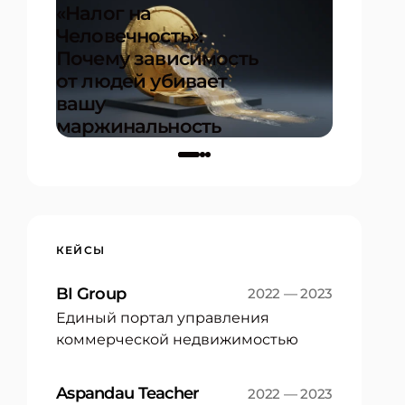
«Налог на
Человечность»:
20+ ме
Почему зависимость
и инст
от людей убивает
для пр
вашу
успеха
маржинальность
проекта
17.12.2025
КЕЙСЫ
BI Group
2022 — 2023
Единый портал управления
коммерческой недвижимостью
Aspandau Teacher
2022 — 2023