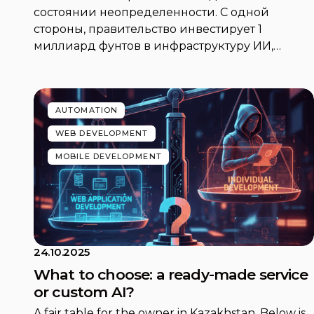
состоянии неопределенности. С одной
стороны, правительство инвестирует 1
миллиард фунтов в инфраструктуру ИИ,…
AUTOMATION
WEB DEVELOPMENT
MOBILE DEVELOPMENT
24.10.2025
What to choose: a ready-made service
or custom AI?
A fair table for the owner in Kazakhstan. Below is