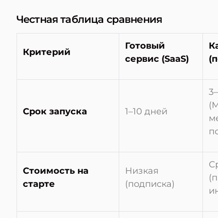
Честная таблица сравнения
Готовый
К
Критерий
сервис (SaaS)
(
3
(M
Срок запуска
1–10 дней
м
п
С
Стоимость на
Низкая
(
старте
(подписка)
и