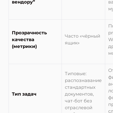
вендору”
в
м
П
Прозрачность
pr
Часто «чёрный
качества
W
ящик»
(метрики)
д
м
О
Типовые:
ф
распознавание
а
стандартных
л
Тип задач
документов,
ф
чат-бот без
п
отраслевой
с