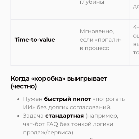
глубины
д
4
Мгновенно,
о
Time-to-value
если «попали»
в
в процесс
т
Когда «коробка» выигрывает
(честно)
Нужен
быстрый пилот
«потрогать
ИИ» без долгих согласований.
Задача
стандартная
(например,
чат-бот FAQ без тонкой логики
продаж/сервиса).