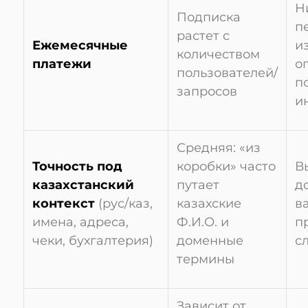
Н
Подписка
п
растет с
Ежемесячные
и
количеством
платежи
о
пользователей/
п
запросов
и
Средняя: «из
Точность под
коробки» часто
В
казахстанский
путает
д
контекст
(рус/каз,
казахские
в
имена, адреса,
Ф.И.О. и
п
чеки, бухгалтерия)
доменные
с
термины
Зависит от