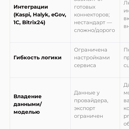
Л
Интеграции
готовых
и
(Kaspi, Halyk, eGov,
коннекторов;
в
1C, Bitrix24)
нестандарт —
в
сложно/дорого
Ограничена
П
Гибкость логики
настройками
п
сервиса
с
Д
Данные у
м
Владение
провайдера,
в
данными/
экспорт
к
моделью
ограничен
p
о