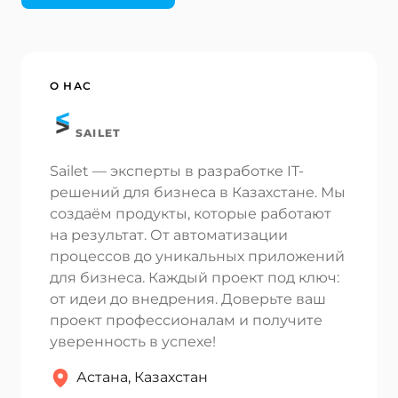
Ваш адрес email не будет опубликован.
О НАС
Обязательные поля помечены
*
SAILET
Имя *
Sailet — эксперты в разработке IT-
решений для бизнеса в Казахстане. Мы
Электронная почта *
создаём продукты, которые работают
на результат. От автоматизации
процессов до уникальных приложений
для бизнеса. Каждый проект под ключ:
Ваш комментарий *
от идеи до внедрения. Доверьте ваш
проект профессионалам и получите
уверенность в успехе!
Астана, Казахстан