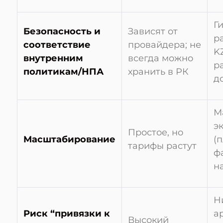
Ги
Безопасность и
Зависят от
р
соответствие
провайдера; не
K
внутренним
всегда можно
р
политикам/НПА
хранить в РК
д
М
э
Простое, но
Масштабирование
(
тарифы растут
ф
н
Н
Риск “привязки к
а
Высокий