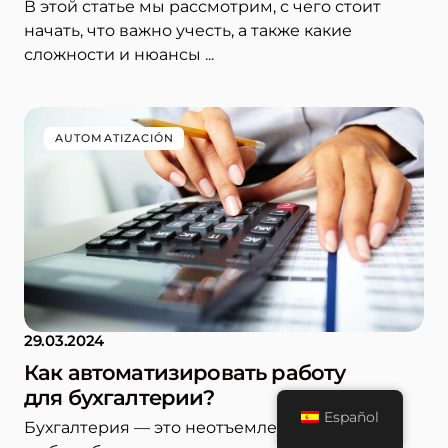
В этой статье мы рассмотрим, с чего стоит
начать, что важно учесть, а также какие
сложности и нюансы ...
AUTOMATIZACIÓN
29.03.2024
Как автоматизировать работу
для бухгалтерии?
Español
Бухгалтерия — это неотъемлемый аспект