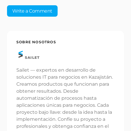
Write a Comment
Tu dirección de correo electrónico no será
SOBRE NOSOTROS
publicada.
Los campos obligatorios están
marcados con
*
SAILET
Name *
Sailet — expertos en desarrollo de
soluciones IT para negocios en Kazajistán.
Creamos productos que funcionan para
Email *
obtener resultados. Desde
automatización de procesos hasta
aplicaciones únicas para negocios. Cada
proyecto bajo llave: desde la idea hasta la
Your Comment *
implementación. Confíe su proyecto a
profesionales y obtenga confianza en el