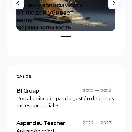
Почему зависимость
inst
от людей убивает
prede
вашу
proye
маржинальность
inicio
on
17.12.2025
CASOS
BI Group
2022 — 2023
Portal unificado para la gestión de bienes
raíces comerciales
Aspandau Teacher
2022 — 2023
Aplicación móvil