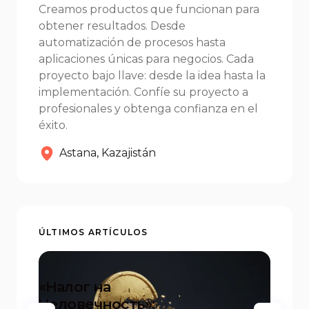
Creamos productos que funcionan para
obtener resultados. Desde
automatización de procesos hasta
aplicaciones únicas para negocios. Cada
proyecto bajo llave: desde la idea hasta la
implementación. Confíe su proyecto a
profesionales y obtenga confianza en el
éxito.
Astana, Kazajistán
ÚLTIMOS ARTÍCULOS
«Налог на
Человечность»:
20+ 