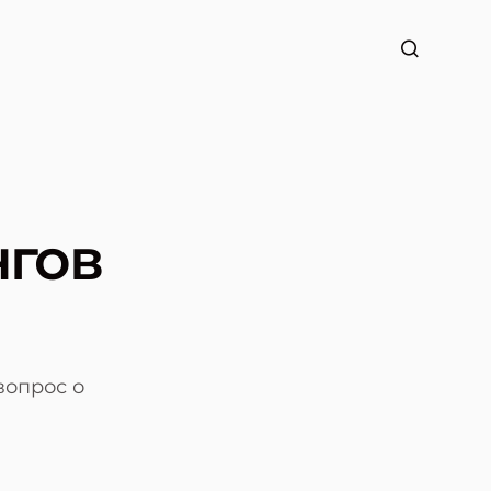
нгов
вопрос о