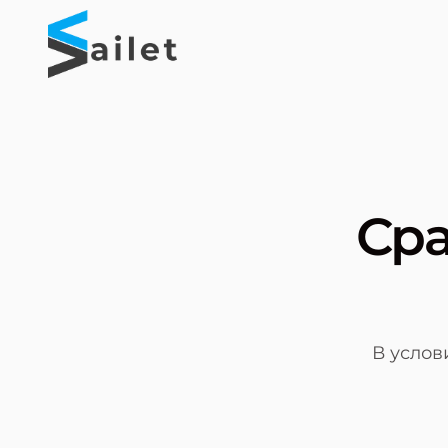
Сра
В услов