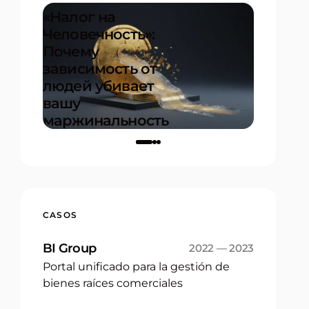
«Налог на
Человечность»:
Почему
20+ mé
зависимость от
instrum
людей убивает
predecir
вашу
tu proy
маржинальность
el inicio
on
17.12.2025
CASOS
BI Group
2022 — 2023
Portal unificado para la gestión de
bienes raíces comerciales