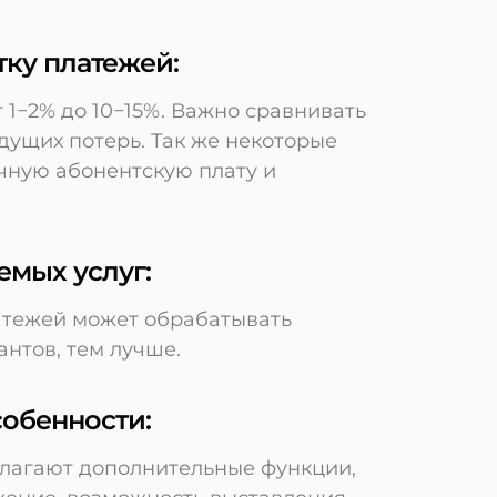
тку платежей:
 1−2% до 10−15%. Важно сравнивать
удущих потерь. Так же некоторые
чную абонентскую плату и
емых услуг:
латежей может обрабатывать
антов, тем лучше.
собенности:
лагают дополнительные функции,