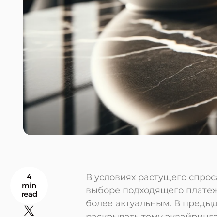
4
В условиях растущего спрос
min
выборе подходящего платеж
read
более актуальным. В преды
раскрывать тему эквайринга