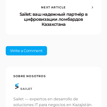
NEXT ARTICLE
Sailet: ваш надежный партнёр в
цифровизации ломбардов
Казахстана
Write a Comment
Tu dirección de correo electrónico no será
SOBRE NOSOTROS
publicada.
Los campos obligatorios están
marcados con
*
SAILET
Name *
Sailet — expertos en desarrollo de
soluciones IT para negocios en Kazajistán.