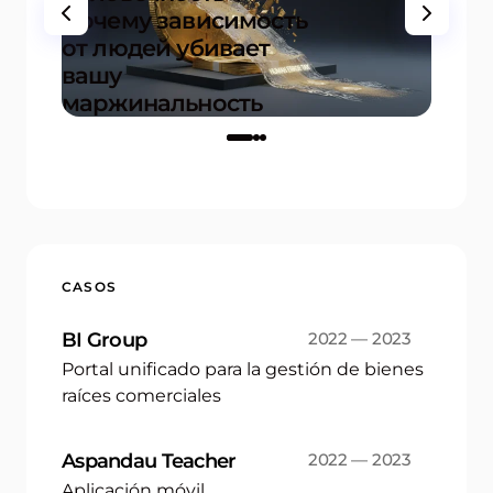
Почему зависимость
instr
от людей убивает
prede
вашу
proye
маржинальность
inicio
on
17.12.2025
CASOS
BI Group
2022 — 2023
Portal unificado para la gestión de bienes
raíces comerciales
Aspandau Teacher
2022 — 2023
Aplicación móvil