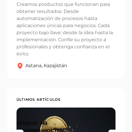
Creamos productos que funcionan para
Email *
obtener resultados. Desde
automatización de procesos hasta
aplicaciones únicas para negocios. Cada
proyecto bajo llave: desde la idea hasta la
Your Comment *
implementación. Confíe su proyecto a
profesionales y obtenga confianza en el
éxito.
Astana, Kazajistán
Save my name and email in this browser for the next time I
comment.
Submit Comment
ÚLTIMOS ARTÍCULOS
«Налог на
Человечность»:
20+ 