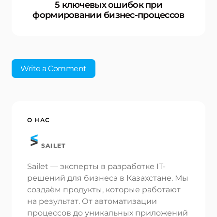
5 ключевых ошибок при
формировании бизнес-процессов
Write a Comment
Ваш адрес email не будет опубликован.
О НАС
Обязательные поля помечены
*
SAILET
Имя *
Sailet — эксперты в разработке IT-
решений для бизнеса в Казахстане. Мы
Электронная почта *
создаём продукты, которые работают
на результат. От автоматизации
процессов до уникальных приложений