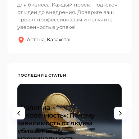
для бизнеса. Каждый проект под ключ:
Ваш комментарий *
от идеи до внедрения. Доверьте ваш
проект профессионалам и получите
уверенность в успехе!
Астана, Казахстан
Сохраните мое имя и электронную почту в этом
браузере, чтобы в следующий раз я мог оставлять
комментарии.
ПОСЛЕДНИЕ СТАТЬИ
Отправить комментарий
«Налог на
20+ 
Человечность»: Почему
и ин
зависимость от людей
для 
убивает вашу
успе
маржинальность
на ст