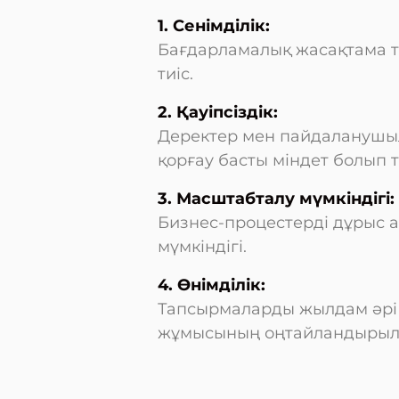
1. Сенімділік:
Бағдарламалық жасақтама тұ
тиіс.
2. Қауіпсіздік:
Деректер мен пайдаланушыл
қорғау басты міндет болып 
3. Масштабталу мүмкіндігі:
Бизнес-процестерді дұрыс 
мүмкіндігі.
4. Өнімділік:
Тапсырмаларды жылдам әрі 
жұмысының оңтайландырыл