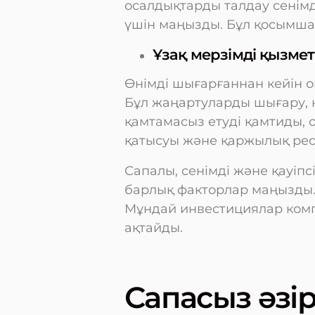
осалдықтарды талдау сенімд
үшін маңызды. Бұл қосымша 
Ұзақ мерзімді қызмет
Өнімді шығарғаннан кейін о
Бұл жаңартуларды шығару, қа
қамтамасыз етуді қамтиды,
қатысуы және қаржылық рес
Сапалы, сенімді және қауіпс
барлық факторлар маңызды
Мұндай инвестициялар комп
ақтайды.
Сапасыз әзі