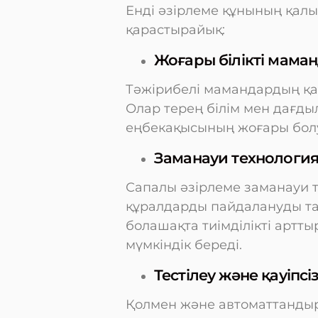
Енді әзірлеме құнының қалы
қарастырайық:
Жоғары білікті мама
Тәжірибелі мамандардың қа
Олар терең білім мен дағды
еңбекақысының жоғары болу
Заманауи технология
Сапалы әзірлеме заманауи 
құралдарды пайдалануды тал
болашақта тиімділікті артт
мүмкіндік береді.
Тестілеу және қауіпсі
Қолмен және автоматтандыры