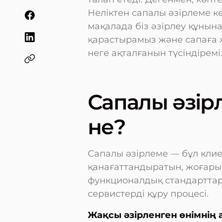
Неліктен сапалы әзірлеме кө
мақалада біз әзірлеу құнын
қарастырамыз және сапаға
неге ақталғанын түсіндіремі
Сапалы әзір
не?
Сапалы әзірлеме — бұл клиен
қанағаттандыратын, жоғары қ
функционалдық стандарттары
сервистерді құру процесі.
Жақсы әзірленген өнімнің