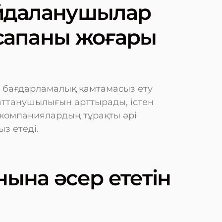
айдаланушылар
сапаны жоғары
 бағдарламалық қамтамасыз ету
ттанушылығын арттырады, істен
 компаниялардың тұрақты әрі
з етеді.
нына әсер ететін