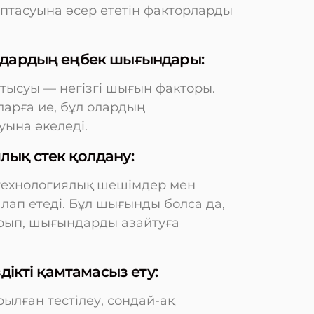
птасуына әсер ететін факторларды
ндардың еңбек шығындары:
тысуы — негізгі шығын факторы.
ларға ие, бұл олардың
ына әкеледі.
лық стек қолдану:
технологиялық шешімдер мен
ап етеді. Бұл шығынды болса да,
ырып, шығындарды азайтуға
здікті қамтамасыз ету:
лған тестілеу, сондай-ақ