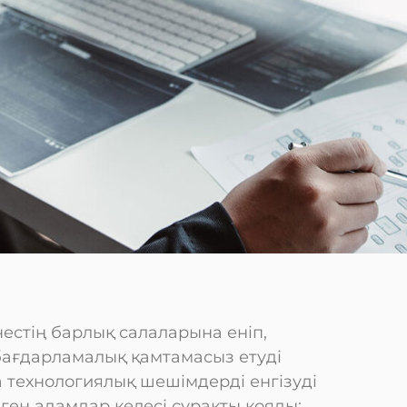
естің барлық салаларына еніп,
бағдарламалық қамтамасыз етуді
а технологиялық шешімдерді енгізуді
еген адамдар келесі сұрақты қояды: