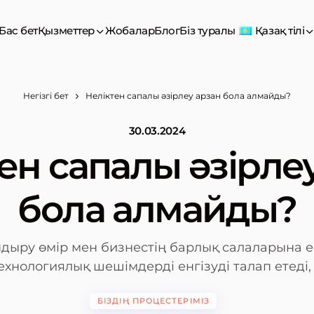
Бас бет
Қызметтер
Жобалар
Блог
Біз туралы
Қазақ тілі
Негізгі бет
Неліктен сапалы әзірлеу арзан бола алмайды?
30.03.2024
ен сапалы әзірле
бола алмайды?
ыру өмір мен бизнестің барлық салаларына е
ехнологиялық шешімдерді енгізуді талап етеді, .
БІЗДІҢ ПРОЦЕСТЕРІМІЗ