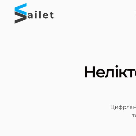
Нелікт
Цифрланд
т