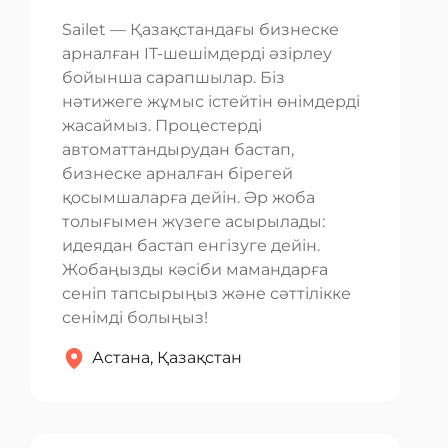
Sailet — Қазақстандағы бизнеске
арналған IT-шешімдерді әзірлеу
бойынша сарапшылар. Біз
нәтижеге жұмыс істейтін өнімдерді
жасаймыз. Процестерді
автоматтандырудан бастап,
бизнеске арналған бірегей
қосымшаларға дейін. Әр жоба
толығымен жүзеге асырылады:
идеядан бастап енгізуге дейін.
Жобаңызды кәсіби мамандарға
сеніп тапсырыңыз және сәттілікке
сенімді болыңыз!
Астана, Қазақстан