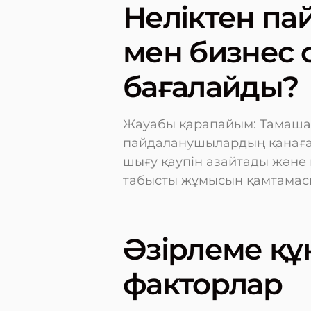
Неліктен п
мен бизнес 
бағалайды?
Жауабы қарапайым: Тамаша
пайдаланушылардың қанаға
шығу қаупін азайтады және
табысты жұмысын қамтамасы
Әзірлеме құ
факторлар