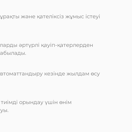
рақты және қателіксіз жұмыс істеуі
арды әртүрлі қауіп-қатерлерден
табылады.
автоматтандыру кезінде жылдам өсу
тиімді орындау үшін өнім
уы.