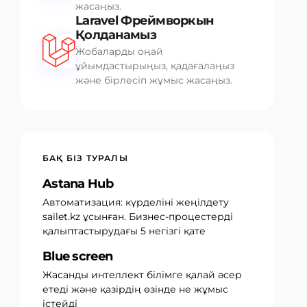
жасаңыз.
Laravel Фреймворкын
Қолданамыз
Жобаларды оңай
ұйымдастырыңыз, қадағалаңыз
және бірлесіп жұмыс жасаңыз.
БАҚ БІЗ ТУРАЛЫ
Astana Hub
Автоматизация: күрделіні жеңілдету
sailet.kz ұсынған. Бизнес-процестерді
қалыптастырудағы 5 негізгі қате
Blue screen
Жасанды интеллект білімге қалай әсер
етеді және қазірдің өзінде не жұмыс
істейді