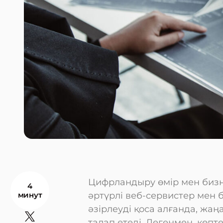
Цифрландыру өмір мен бизн
4
минут
әртүрлі веб-сервистер мен 
әзірлеуді қоса алғанда, жаң
талап етеді. Дегенмен, көпт