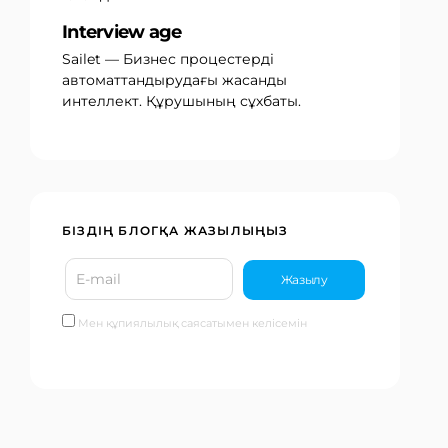
Interview age
Sailet — Бизнес процестерді
автоматтандырудағы жасанды
интеллект. Құрушының сұхбаты.
БІЗДІҢ БЛОГҚА ЖАЗЫЛЫҢЫЗ
Мен құпиялылық саясатымен келісемін