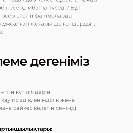
бінесе қымбатқа түседі? Бұл
а әсер ететін факторларды
 жұмсалған жоғары шығындардың
з.
леме дегеніміз
ттің күтілімдерін
ауіпсіздік, өнімділік және
на сәйкес келетін сенімді
 артықшылықтары: