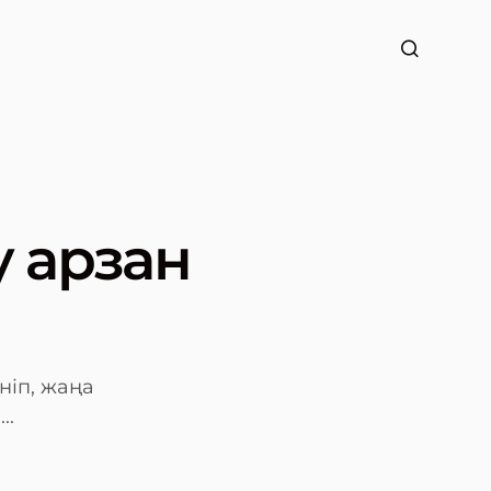
у арзан
ніп, жаңа
..