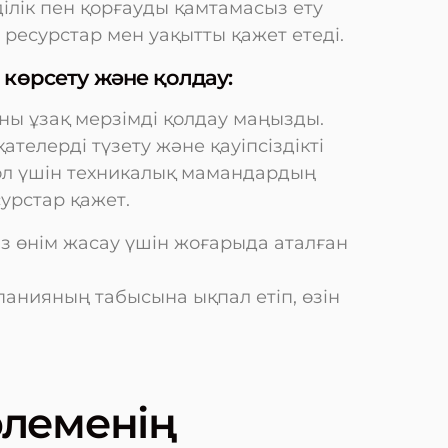
ілік пен қорғауды қамтамасыз ету
ресурстар мен уақытты қажет етеді.
 көрсету және қолдау:
ны ұзақ мерзімді қолдау маңызды.
телерді түзету және қауіпсіздікті
 ол үшін техникалық мамандардың
урстар қажет.
із өнім жасау үшін жоғарыда аталған
.
анияның табысына ықпал етіп, өзін
рлеменің