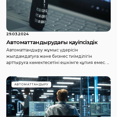
29.03.2024
Автоматтандырудағы қауіпсіздік
Автоматтандыру жұмыс үдерісін
жылдамдатуға және бизнес тиімділігін
арттыруға көмектесетіні ешкімге құпия емес. ...
АВТОМАТТАНДЫРУ