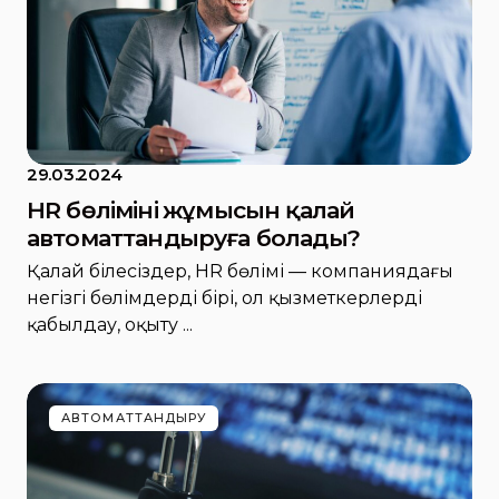
29.03.2024
HR бөлімінің жұмысын қалай
автоматтандыруға болады?
Қалай білесіздер, HR бөлімі — компаниядағы
негізгі бөлімдердің бірі, ол қызметкерлерді
қабылдау, оқыту ...
АВТОМАТТАНДЫРУ