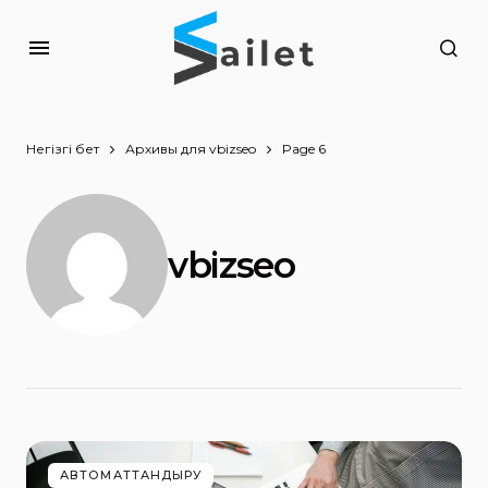
Негізгі бет
Архивы для vbizseo
Page 6
vbizseo
АВТОМАТТАНДЫРУ