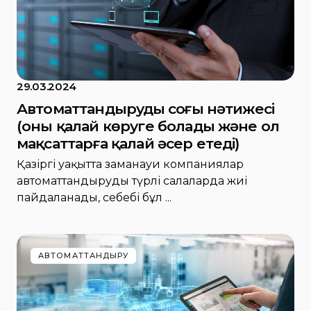
29.03.2024
Автоматтандырудың соңғы нәтижесі
(оны қалай көруге болады және ол
мақсаттарға қалай әсер етеді)
Қазіргі уақытта заманауи компаниялар
автоматтандыруды түрлі салаларда жиі
пайдаланады, себебі бұл ...
АВТОМАТТАНДЫРУ