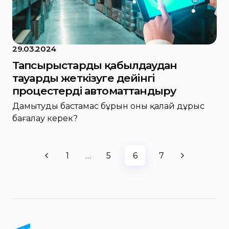
29.03.2024
Тапсырыстарды қабылдаудан
тауарды жеткізуге дейінгі
процестерді автоматтандыру
Дамытуды бастамас бұрын оны қалай дұрыс
бағалау керек?
1
…
5
6
7