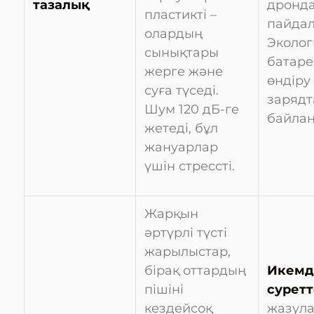
тазалық
дронда
пластикті –
пайда
олардың
Эколог
сынықтары
батар
жерге және
өндіру
суға түседі.
заряд
Шум 120 дБ-ге
байлан
жетеді, бұл
жануарлар
үшін стрессті.
Жарқын
әртүрлі түсті
жарылыстар,
бірақ оттардың
Икемд
пішіні
суретт
кездейсоқ
жазула