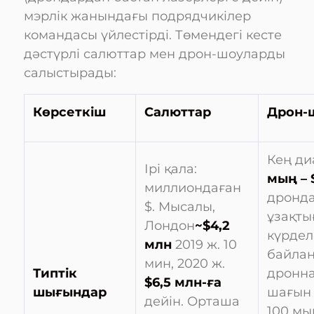
мэрлік жанындағы подрядчикілер
командасы үйлестірді. Төмендегі кесте
дәстүрлі салюттар мен дрон-шоуларды
салыстырады:
Көрсеткіш
Салюттар
Дрон-
Кең ди
Ірі қала:
мың – 
миллиондаған
дронда
$. Мысалы,
ұзақты
Лондон
~$4,2
күрделі
млн
2019 ж. 10
байлан
мин, 2020 ж.
Типтік
дронна
$6,5 млн-ға
шығындар
шағын 
дейін. Орташа
100 мы