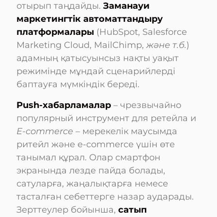
отырып таңдайды.
Заманауи
маркетингтік автоматтандыру
платформалары
(HubSpot, Salesforce
Marketing Cloud, MailChimp,
және т.б.
)
адамның қатысуынсыз нақты уақыт
режимінде мұндай сценарийлерді
баптауға мүмкіндік береді.
Push-хабарламалар
– чрезвычайно
популярный инструмент для ретейла и
E-commerce
– мерекелік маусымда
ритейл және e-commerce үшін өте
танымал құрал. Олар смартфон
экранында лезде пайда болады,
сатуларға, жаңалықтарға немесе
тасталған себеттерге назар аударады.
Зерттеулер бойынша,
сатып