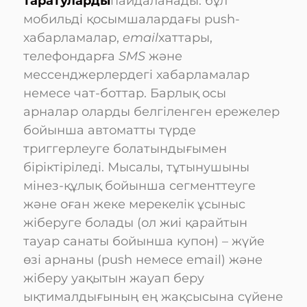
таратуларды
пайдаланады: бұл
мобильді қосымшалардағы push-
хабарламалар,
email
хаттары,
телефондарға
SMS
және
мессенджерлердегі хабарламалар
немесе чат-боттар. Барлық осы
арналар оларды белгіленген ережелер
бойынша автоматты түрде
триггерлеуге болатындығымен
біріктіріледі. Мысалы, тұтынушыны
мінез-құлық бойынша сегменттеуге
және оған жеке мерекелік ұсыныс
жіберуге болады (ол жиі қарайтын
тауар санаты бойынша купон) – жүйе
өзі арнаны (push немесе email) және
жіберу уақытын жауап беру
ықтималдығының ең жақсысына сүйене