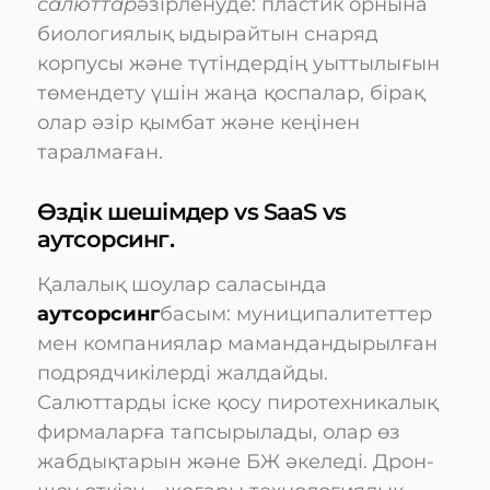
салюттар
әзірленуде: пластик орнына
биологиялық ыдырайтын снаряд
корпусы және түтіндердің уыттылығын
төмендету үшін жаңа қоспалар, бірақ
олар әзір қымбат және кеңінен
таралмаған.
Өздік шешімдер vs SaaS vs
аутсорсинг.
Қалалық шоулар саласында
аутсорсинг
басым: муниципалитеттер
мен компаниялар мамандандырылған
подрядчикілерді жалдайды.
Салюттарды іске қосу пиротехникалық
фирмаларға тапсырылады, олар өз
жабдықтарын және БЖ әкеледі. Дрон-