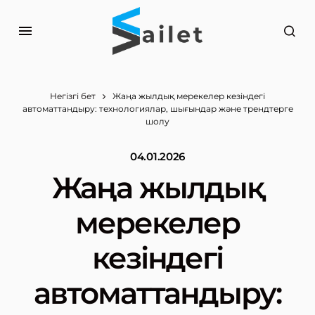
Негізгі бет
Жаңа жылдық мерекелер кезіндегі
автоматтандыру: технологиялар, шығындар және трендтерге
шолу
04.01.2026
Жаңа жылдық
мерекелер
кезіндегі
автоматтандыру: