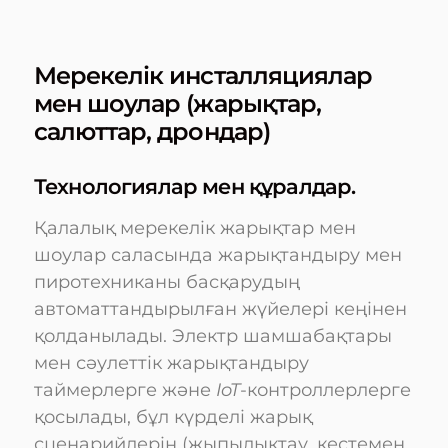
Мерекелік инсталляциялар
мен шоулар (жарықтар,
салюттар, дрондар)
Технологиялар мен құралдар.
Қалалық мерекелік жарықтар мен
шоулар саласында жарықтандыру мен
пиротехниканы басқарудың
автоматтандырылған жүйелері кеңінен
қолданылады. Электр шамшабақтары
мен сәулеттік жарықтандыру
таймерлерге және
IoT
-контроллерлерге
қосылады, бұл күрделі жарық
сценарийлерін (жыпылықтау, кестемен