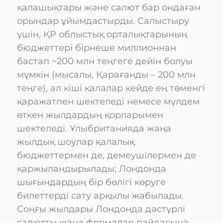
қалашықтары және салют бар ондаған
орындар ұйымдастырды. Салыстыру
үшін, ҚР облыстық орталықтарының
бюджеттері бірнеше миллионнан
бастап ~200 млн теңгеге дейін болуы
мүмкін (мысалы, Қарағанды – 200 млн
теңге), ал кіші қалалар кейде ең төменгі
қаражатпен шектеледі немесе мүлдем
өткен жылдардың қорларымен
шектеледі. Ұлыбританияда жаңа
жылдық шоулар қалалық
бюджеттермен де, демеушілермен де
қаржыландырылады; Лондонда
шығындардың бір бөлігі көруге
билеттерді сату арқылы жабылады.
Соңғы жылдары Лондонда дәстүрлі
салютты жаңа формалар пайдасына