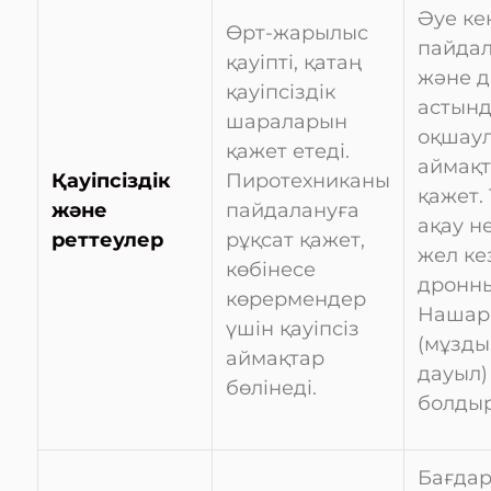
Әуе кең
Өрт-жарылыс
пайдал
қауіпті, қатаң
және 
қауіпсіздік
астын
шараларын
оқшау
қажет етеді.
аймақт
Қауіпсіздік
Пиротехниканы
қажет.
және
пайдалануға
ақау н
реттеулер
рұқсат қажет,
жел ке
көбінесе
дронны
көрермендер
Нашар
үшін қауіпсіз
(мұзды
аймақтар
дауыл)
бөлінеді.
болды
Бағда