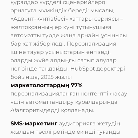
құралдар күрделі сценарийлерді
орнатуға мүмкіндік береді: мысалы,
«Адвент-күнтізбесі» хаттары сериясы –
желтоқсанның әр күні тұтынушыға
автоматты түрде жаңа арнайы ұсынысы
бар хат жіберіледі. Персонализация
ішіне тауар ұсыныстарын енгізеді,
оларды жүйе алдыңғы сатып алулар
негізінде таңдайды. HubSpot деректері
бойынша, 2025 жылы
маркетологтардың 77%
персонализацияланған контентті жасау
үшін автоматтандыру құралдарында
AI
алгоритмдерді қолданады.
SMS-маркетинг
аудиторияға жетудің
жылдам тәсілі ретінде екінші туғанды