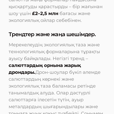
қысқартуды қарастырды – бір жағынан
шоу үшін
£2–2,5 млн
бағасы және
экологиялық ойлар себебінен.
Трендтер және жаңа шешімдер.
Мерекелеудің экологиялық таза және
технологиялық формаларына тұрақты
ауысу байқалады. Негізгі тренд –
салюттардың орнына жарық
дрондары.
Дрон-шоулар бүкіл әлемде
салюттардың көрнекі және
экологиялық таза баламасы ретінде
танымалдық алуда. Олар дәстүрлі
салюттарға ілесетін түтін, ауыр
металдардың шығарындылары және
тоннаға жуық қоқыс түзбейді. Сонымен