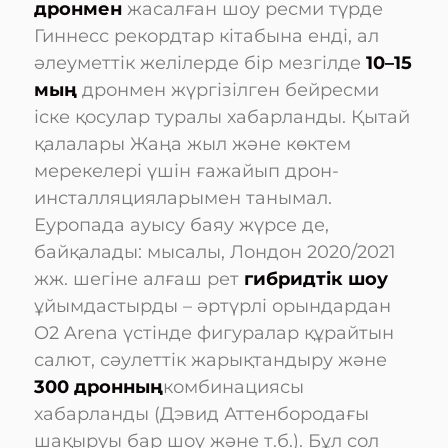
дронмен
жасалған шоу ресми түрде
Гиннесс рекордтар кітабына енді, ал
әлеуметтік желілерде бір мезгілде
10–15
мың
дронмен жүргізілген бейресми
іске қосулар туралы хабарланды. Қытай
қалалары Жаңа жыл және көктем
мерекелері үшін ғажайып дрон-
инсталляцияларымен танымал.
Еуропада ауысу баяу жүрсе де,
байқалады: мысалы, Лондон 2020/2021
жж. шегіне алғаш рет
гибридтік шоу
ұйымдастырды – әртүрлі орындардан
O2 Arena үстінде фигуралар құрайтын
салют, сәулеттік жарықтандыру және
300 дронның
комбинациясы
хабарланды (Дэвид Аттенбородағы
шақыруы бар шоу және т.б.). Бұл сол