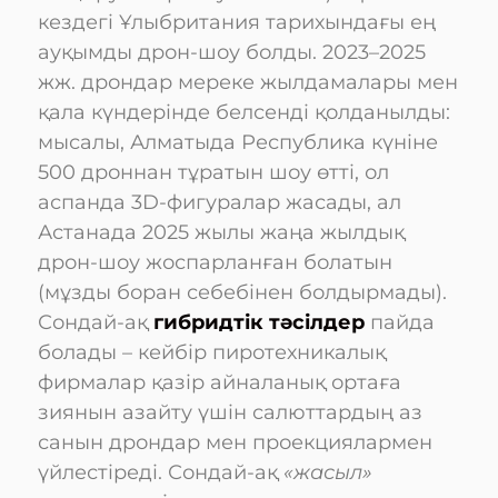
кездегі Ұлыбритания тарихындағы ең
ауқымды дрон-шоу болды. 2023–2025
жж. дрондар мереке жылдамалары мен
қала күндерінде белсенді қолданылды:
мысалы, Алматыда Республика күніне
500 дроннан тұратын шоу өтті, ол
аспанда 3D-фигуралар жасады, ал
Астанада 2025 жылы жаңа жылдық
дрон-шоу жоспарланған болатын
(мұзды боран себебінен болдырмады).
Сондай-ақ
гибридтік тәсілдер
пайда
болады – кейбір пиротехникалық
фирмалар қазір айналанық ортаға
зиянын азайту үшін салюттардың аз
санын дрондар мен проекциялармен
үйлестіреді. Сондай-ақ
«жасыл»