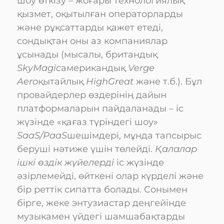
шоу өткізу – жоғары технологиялық
қызмет, оқытылған операторларды
және рұқсаттарды қажет етеді,
сондықтан оны аз компаниялар
ұсынады (мысалы, британдық
SkyMagic
американдық
Verge
Aero
қытайлық
HighGreat
және т.б.). Бұл
провайдерлер өздерінің дайын
платформаларын пайдаланады – іс
жүзінде «қағаз түріндегі шоу»
SaaS/PaaS
шешімдері, мұнда тапсырыс
беруші нәтиже үшін төлейді.
Қалалар
ішкі өздік жүйелерді
іс жүзінде
әзірлемейді, өйткені олар күрделі және
бір реттік сипатта болады. Сонымен
бірге, жеке энтузиастар деңгейінде
музыкамен үйдегі шамшабақтарды