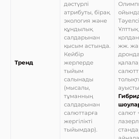
дәстүрлі
Олимп
атрибуты, бірақ
ойынд
экология және
Тәуелсі
құндылық
Ұлттық 
салдарынан
қолдан
қысым астында.
жж. жа
Кейбір
дронда
Тренд
жерлерде
қалала
тыйым
салют
салынады
толық
(мысалы,
ауысты
тұманның
Гибрид
салдарынан
шоула
салюттарға
салют 
жергілікті
лазерл
тыйымдар).
станда
айнал