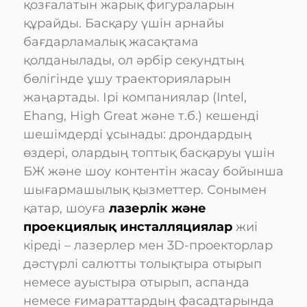
қозғалатын жарық фигураларын
құрайды. Басқару үшін арнайы
бағдарламалық жасақтама
қолданылады, ол әрбір секундтың
бөлігінде ұшу траекторияларын
жаңартады. Ірі компаниялар (Intel,
Ehang, High Great және т.б.) кешенді
шешімдерді ұсынады: дрондардың
өздері, олардың топтық басқаруы үшін
БЖ және шоу контентін жасау бойынша
шығармашылық қызметтер. Сонымен
қатар, шоуға
лазерлік және
проекциялық инсталляциялар
жиі
кіреді – лазерлер мен 3D-проекторлар
дәстүрлі салютты толықтыра отырып
немесе ауыстыра отырып, аспанда
немесе ғимараттардың фасадтарында