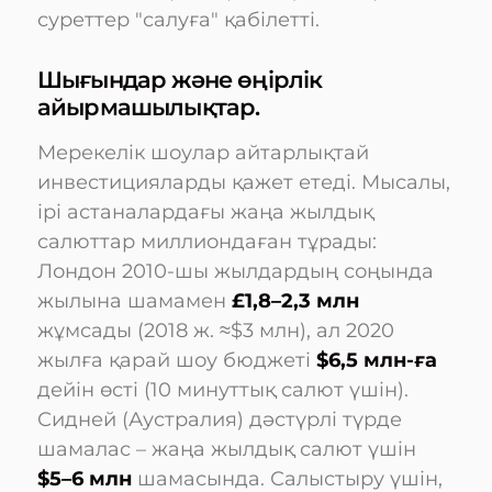
суреттер "салуға" қабілетті.
Шығындар және өңірлік
айырмашылықтар.
Мерекелік шоулар айтарлықтай
инвестицияларды қажет етеді. Мысалы,
ірі астаналардағы жаңа жылдық
салюттар миллиондаған тұрады:
Лондон 2010-шы жылдардың соңында
жылына шамамен
£1,8–2,3 млн
жұмсады (2018 ж. ≈$3 млн), ал 2020
жылға қарай шоу бюджеті
$6,5 млн-ға
дейін өсті (10 минуттық салют үшін).
Сидней (Аустралия) дәстүрлі түрде
шамалас – жаңа жылдық салют үшін
$5–6 млн
шамасында. Салыстыру үшін,