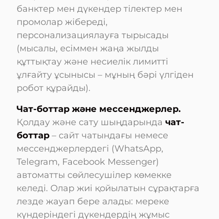
банктер мен дүкендер тілектер мен
промолар жібереді,
персонализациялауға тырысады
(мысалы, есіммен жаңа жылды
құттықтау және несиелік лимитті
ұлғайту ұсынысы – мұның бәрі үлгіден
робот құрайды).
Чат-боттар және мессенджерлер.
Қолдау және сату шыңдарында
чат-
боттар
– сайт чатындағы немесе
мессенджерлердегі (WhatsApp,
Telegram, Facebook Messenger)
автоматты сөйлесушілер көмекке
келеді. Олар жиі қойылатын сұрақтарға
лезде жауап бере алады: мереке
күндеріндегі дүкендердің жұмыс