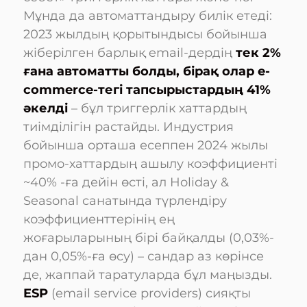
Мұнда да автоматтандыру билік етеді:
2023 жылдың қорытындысы бойынша
жіберілген барлық email-дердің
тек 2%
ғана автоматты болды, бірақ олар e-
commerce-тегі тапсырыстардың 41%
әкелді
– бұл триггерлік хаттардың
тиімділігін растайды. Индустрия
бойынша орташа есеппен 2024 жылы
промо-хаттардың ашылу коэффициенті
~40% -ға дейін өсті, ал Holiday &
Seasonal санатында түрлендіру
коэффициенттерінің ең
жоғарыларының бірі байқалды (0,03%-
дан 0,05%-ға өсу) – сандар аз көрінсе
де, жаппай таратуларда бұл маңызды.
ESP
(email service providers) сияқты