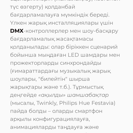
түс өзгерту) қолданбай
бағдарламалауға мүмкіндік береді.
Үлкен жарық инсталляциялары үшін
DMX
-контроллерлер мен шоу-басқару
бағдарламалық жасақтамасы
қолданылады: олар біріккен сценарий
бойынша мыңдаған LED шамдары мен
прожекторларды синхрондайды
(ғимараттардағы музыкалық жарық
шоулары, "билейтін" шырша
жарықтары және т.б.). Тұрмыстық
деңгейде
«ақылды» шамшабақтар
(мысалы, Twinkly, Philips Hue Festavia)
пайда болды – оларды смартфон
арқылы конфигурациялауға,
анимацияларды таңдауға және