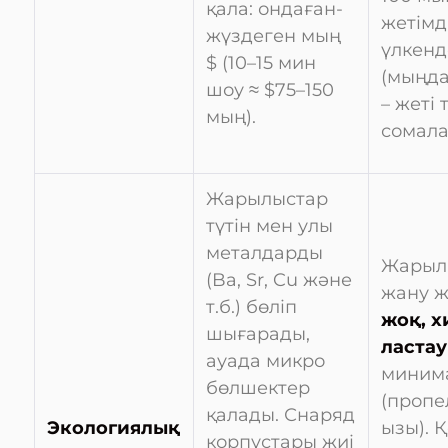
қала: ондаған-
жетімді
жүздеген мың
үлкенд
$ (10–15 мин
(мыңда
шоу ≈ $75–150
– жеті
мың).
сомала
Жарылыстар
түтін мен улы
металдарды
Жарыл
(Ba, Sr, Cu және
жану ж
т.б.) бөліп
жоқ, 
шығарады,
ластау
ауада микро
миним
бөлшектер
(пропе
қалады. Снаряд
Экологиялық
ызы). 
корпустары жиі