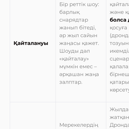
Бір реттік шоу:
қайтал
барлық
және қ
снарядтар
болса 
жанып бітеді,
қосуға
әр жыл сайын
(дрон
Қайталануы
жаңасы қажет.
тозуын
Шоуды дәл
икемділ
«қайталау»
сценар
мүмкін емес –
қалала
әрқашан жаңа
бірнеш
залптар.
қатар
көрсет
Жылдам
жатқан
Мерекелердің
Дронд