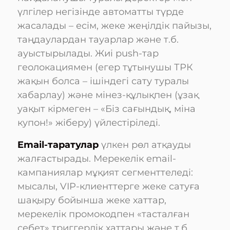
үлгілер негізінде автоматты түрде
жасалады – есім, жеке жеңілдік пайызы,
таңдаулардан тауарлар және т.б.
ауыстырылады. Жиі push-тар
геолокациямен (егер тұтынушы ТРК
жақын болса – ішіндегі сату туралы
хабарлау) және мінез-құлықпен (ұзақ
уақыт кірмеген – «Біз сағындық, міна
купон!» жіберу) үйлестіріледі.
Email-таратулар
үлкен рөл атқауды
жалғастырады. Мерекелік email-
кампаниялар мұқият сегменттеледі:
мысалы, VIP-клиенттерге жеке сатуға
шақыру бойынша жеке хаттар,
мерекелік промокодпен «тасталған
себет» триггерлік хаттары және т.б.