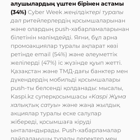
алушылардың үштен бірінен астамы
(34%)
Cyber Week
жеңілдіктері туралы
дәл
ритейлерлердің қосымшаларынан
және олардың push-хабарламаларынан
білетінін мәлімдейді. Яғни, бұл арна
промоакциялар туралы ақпарат көзі
ретінде email (54%) және әлеуметтік
желілерді (47%) іс жүзінде қуып жетті.
Қазақстан және ТМД-дағы банктер мен
дүкендердің мобильді қосымшалары
push-ты белсенді қолданады: мысалы,
Kaspi.kz суперқосымшасы
«Kaspi Жұма
халықтық сатуы»
және жаңа жылдық
акциялар туралы еске салулар
жібереді, қосымшаға кіруді
ынталандырады. Push-хабарламалар
пайдаланушы туралы деректер мен