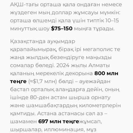
АҚШ-тағы орташа қала ондаған немесе
жүздеген мың доллар жұмсауы мүмкін:
орташа өлшемді қала үшін типтік 10–15
минуттық шоу
$75–150
мыңға тұрады.
Қазақстанда ауқымдар
қарапайымырақ, бірақ ірі мегаполис те
жаңа жылдық безендіруге маңызды
сомалар бөледі. 2024 жылы Алматы
қаланың мерекелік декорына
800 млн
теңге
(≈$1,7 млн) бөлді – әуежайдан
бастап орталық алаңдарға дейін, оның
ішінде 80-ден астам шырша орнату
және шамшабақтардың километрлерін
қамтиды. Астана астанасы сәл аз –
шамамен
697 млн теңге
жұмсап,
шыршалар, иллюминация, мұз