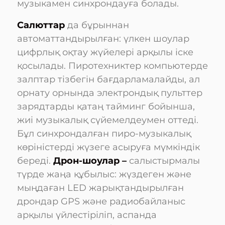
музыкамен синхрондауға болады.
Салюттар
да бұрыннан
автоматтандырылған: үлкен шоулар
цифрлық оқтау жүйелері арқылы іске
қосылады. Пиротехниктер компьютерде
залптар тізбегін бағдарламалайды, ал
орнату орнында электрондық пульттер
зарядтарды қатаң тайминг бойынша,
жиі музыкалық сүйемелдеумен оттеді.
Бұл синхрондалған пиро-музыкалық
көріністерді жүзеге асыруға мүмкіндік
береді.
Дрон-шоулар –
салыстырмалы
түрде жаңа құбылыс: жүздеген және
мыңдаған LED жарықтандырылған
дрондар GPS және радиобайланыс
арқылы үйлестіріліп, аспанда