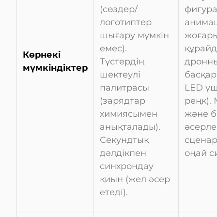
(сөздер/
фигура
логотиптер
анима
шығару мүмкін
жоғары
емес).
құрайд
Көрнекі
Түстердің
дронны
мүмкіндіктер
шектеулі
басқар
палитрасы
LED үш
(зарядтар
реңк).
химиясымен
және б
анықталады).
әсерл
Секундтық
сцена
дәлдікпен
оңай с
синхрондау
қиын (жел әсер
етеді).