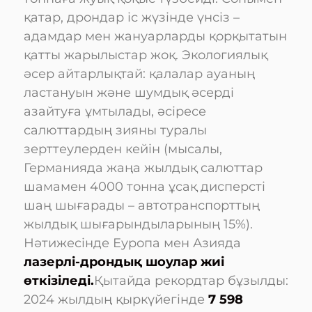
қатар, дрондар іс жүзінде үнсіз –
адамдар мен жануарларды қорқытатын
қатты жарылыстар жоқ. Экологиялық
әсер айтарлықтай: қалалар ауаның
ластануын және шумдық әсерді
азайтуға ұмтылады, әсіресе
салюттардың зияны туралы
зерттеулерден кейін (мысалы,
Германияда жаңа жылдық салюттар
шамамен 4000 тонна ұсақ дисперсті
шаң шығарады – автотранспорттың
жылдық шығарындыларының 15%).
Нәтижесінде Еуропа мен Азияда
лазерлі-дрондық шоулар жиі
өткізіледі.
Қытайда рекордтар бұзылды:
2024 жылдың қыркүйегінде
7 598