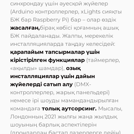
синхрондау үшін әуесқой жүйелер
(Arduino контроллерлер, xLights сияқты
БЖ бар Raspberry Pi) бар – олар өздік
жасалған,
бірақ көбісі қоғамның ашық
БЖ пайдаланады. Жалпы, мерекелік
инсталляцияларда таңдау келесідей:
қарапайым тапсырмалар үшін
кірістірілген функциялар
(таймерлер,
«ақылды» шамдар),
озық
инсталляциялар үшін дайын
жүйелерді сатып алу
(DMX-
контроллерлер, жарық панельдері)
немесе ірі шоуды мамандандырылған
командаға
толық аутсорсинг.
Мысалы,
Лондонның 2021 жылғы жаңа жылдық
шоуының барлық аспектілерін
(дрондардан бастап лазерлерге дейін)