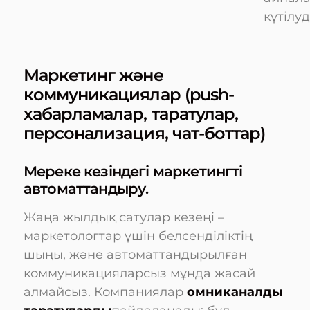
күтілуд
Маркетинг және
коммуникациялар (push-
хабарламалар, таратулар,
персонализация, чат-боттар)
Мереке кезіндегі маркетингті
автоматтандыру.
Жаңа жылдық сатулар кезеңі –
маркетологтар үшін белсенділіктің
шыңы, және автоматтандырылған
коммуникацияларсыз мұнда жасай
алмайсыз. Компаниялар
омниканалды