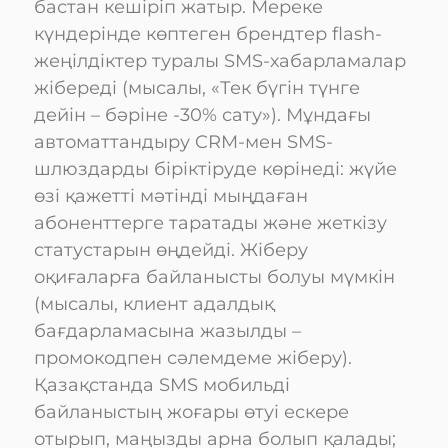
бастан кешіріп жатыр. Мереке
күндерінде көптеген брендтер flash-
жеңілдіктер туралы SMS-хабарламалар
жібереді (мысалы, «Тек бүгін түнге
дейін – бәріне -30% сату»). Мұндағы
автоматтандыру CRM-мен SMS-
шлюздарды біріктіруде көрінеді: жүйе
өзі қажетті мәтінді мыңдаған
абоненттерге таратады және жеткізу
статустарын өңдейді. Жіберу
оқиғаларға байланысты болуы мүмкін
(мысалы, клиент адалдық
бағдарламасына жазылды –
промокодпен сәлемдеме жіберу).
Қазақстанда SMS мобильді
байланыстың жоғары өтуі ескере
отырып, маңызды арна болып қалады;