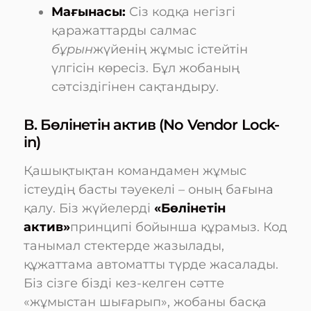
Мағынасы:
Сіз кодқа негізгі
қаражаттарды салмас
бұрын
жүйенің жұмыс істейтін
үлгісін көресіз. Бұл жобаның
сәтсіздігінен сақтандыру.
В. Бөлінетін актив (No Vendor Lock-
in)
Қашықтықтан командамен жұмыс
істеудің басты тәуекелі – оның бағына
қалу. Біз жүйелерді
«Бөлінетін
актив»
принципі бойынша құрамыз. Код
танымал стектерде жазылады,
құжаттама автоматты түрде жасалады.
Біз сізге бізді кез-келген сәтте
«жұмыстан шығарып», жобаны басқа