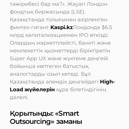
тәжірибесі бар ма?». Жауап Лондон
фондтық биржасында (LSE).
Қазақстанда толығымен әзірленген
финтех-гигант
Kaspi.kz
Лондонда $6.5
млрд капитализациямен IPO өткізді.
Олардың маркетплейсті, банкті және
мемлекеттік қызметтерді біріктіретін
Super App UX және жүктеме деңгейі
бойынша көптеген батыстық
аналогтарды озып кетеді. Бұл
Қазақстанда әлемдік деңгейдегі
High-
Load жүйелерін
құра білетіндігінің
дәлелі.
Қорытынды: «Smart
Outsourcing» заманы