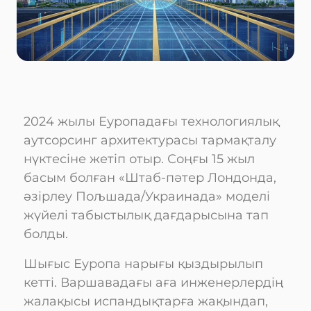
2024 жылы Еуропадағы технологиялық
аутсорсинг архитектурасы тармақталу
нүктесіне жетіп отыр. Соңғы 15 жыл
басым болған «Штаб-пәтер Лондонда,
әзірлеу Пољшада/Украинада» моделі
жүйелі табыстылық дағдарысына тап
болды.
Шығыс Еуропа нарығы қыздырылып
кетті. Варшавадағы аға инженерлердің
жалақысы испандықтарға жақындап,