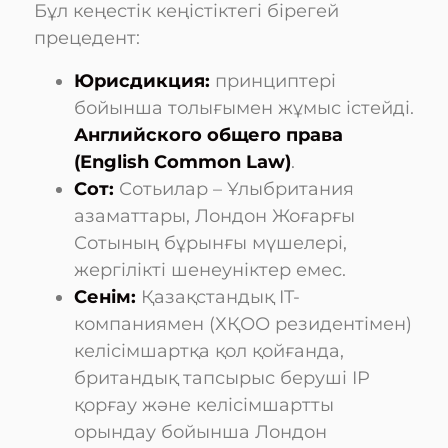
Бұл кеңестік кеңістіктегі бірегей
прецедент:
Юрисдикция:
принциптері
бойынша толығымен жұмыс істейді.
Английского общего права
(English Common Law)
.
Сот:
Сотьилар – Ұлыбритания
азаматтары, Лондон Жоғарғы
Сотының бұрынғы мүшелері,
жергілікті шенеуніктер емес.
Сенім:
Қазақстандық IT-
компаниямен (ХҚОО резидентімен)
келісімшартқа қол қойғанда,
британдық тапсырыс беруші IP
қорғау және келісімшартты
орындау бойынша Лондон