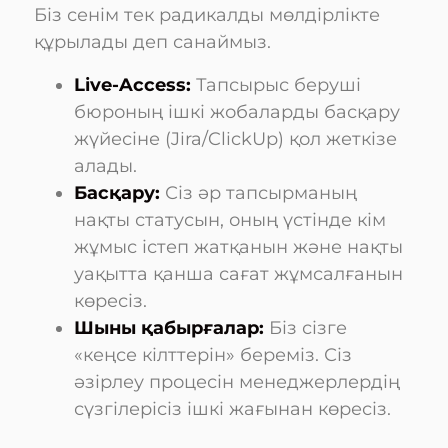
Біз сенім тек радикалды мөлдірлікте
құрылады деп санаймыз.
Live-Access:
Тапсырыс беруші
бюроның ішкі жобаларды басқару
жүйесіне (Jira/ClickUp) қол жеткізе
алады.
Басқару:
Сіз әр тапсырманың
нақты статусын, оның үстінде кім
жұмыс істеп жатқанын және нақты
уақытта қанша сағат жұмсалғанын
көресіз.
Шыны қабырғалар:
Біз сізге
«кеңсе кілттерін» береміз. Сіз
әзірлеу процесін менеджерлердің
сүзгілерісіз ішкі жағынан көресіз.