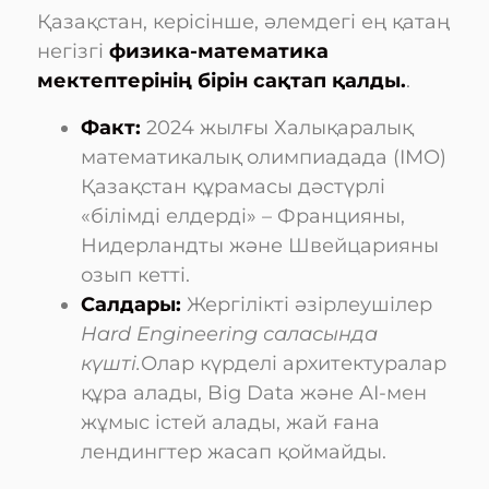
Қазақстан, керісінше, әлемдегі ең қатаң
негізгі
физика-математика
мектептерінің бірін сақтап қалды.
.
Факт:
2024 жылғы Халықаралық
математикалық олимпиадада (IMO)
Қазақстан құрамасы дәстүрлі
«білімді елдерді» – Францияны,
Нидерландты және Швейцарияны
озып кетті.
Салдары:
Жергілікті әзірлеушілер
Hard Engineering саласында
күшті.
Олар күрделі архитектуралар
құра алады, Big Data және AI-мен
жұмыс істей алады, жай ғана
лендингтер жасап қоймайды.