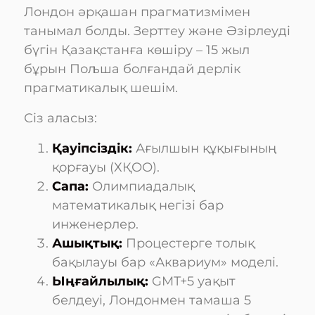
Лондон әрқашан прагматизмімен
танымал болды. Зерттеу және Әзірлеуді
бүгін Қазақстанға көшіру – 15 жыл
бұрын Пољша болғандай дерлік
прагматикалық шешім.
Сіз аласыз:
Қауіпсіздік:
Ағылшын құқығының
қорғауы (ХҚОО).
Сапа:
Олимпиадалық
математикалық негізі бар
инженерлер.
Ашықтық:
Процестерге толық
бақылауы бар «Аквариум» моделі.
Ыңғайлылық:
GMT+5 уақыт
белдеуі, Лондонмен тамаша 5