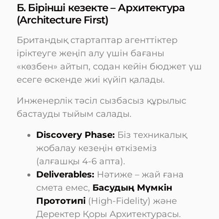
Б. Бірінші кезекте – Архитектура
(Architecture First)
Британдық стартаптар агенттіктер
іріктеуге жеңіп алу үшін бағаны
«көзбен» айтып, содан кейін бюджет үш
есеге өскенде жиі күйіп қалады.
Инженерлік тәсіл сызбасыз құрылыс
бастауды тыйым салады.
Discovery Phase:
Біз техникалық
жобалау кезеңін өткіземіз
(алғашқы 4-6 апта).
Deliverables:
Нәтиже – жай ғана
смета емес,
Басудың Мүмкін
Прототипі
(High-Fidelity) және
Деректер Қоры Архитектурасы.