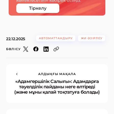
көмектесетінін көбірек біліңіз.
Тіркелу
22.12.2025
АВТОМАТТАНДЫРУ
ЖИ ӘЗІРЛЕУ
БӨЛІСУ
АЛДЫҢҒЫ МАҚАЛА
«Адамгершілік Салығы»: Адамдарға
тәуелділік пайданы неге өлтіреді
(және мұны қалай тоқтатуға болады)