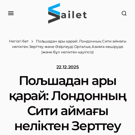
Негізгі бет
Пољшадан ары қарай: Лондонның Сити аймағы
неліктен Зерттеу және Әзірлеуді Орталық Азияға көшіруде
(және бұл неліктен қауіпсіз)
22.12.2025
Пољшадан ары
қарай: Лондонның
Сити аймағы
неліктен Зерттеу