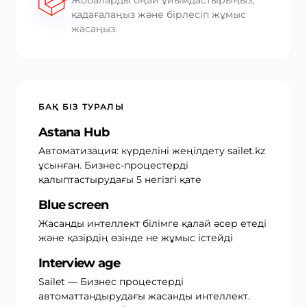
қадағалаңыз және бірлесіп жұмыс
жасаңыз.
БАҚ БІЗ ТУРАЛЫ
Astana Hub
Автоматизация: күрделіні жеңілдету sailet.kz
ұсынған. Бизнес-процестерді
қалыптастырудағы 5 негізгі қате
Blue screen
Жасанды интеллект білімге қалай әсер етеді
және қазірдің өзінде не жұмыс істейді
Interview age
Sailet — Бизнес процестерді
автоматтандырудағы жасанды интеллект.