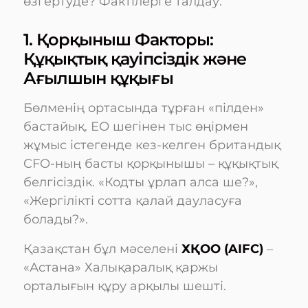
өзгертуде? Фактілерге талдау.
1. Қорқыныш Факторы:
Құқықтық қауіпсіздік және
Ағылшын құқығы
Бөлменің ортасында тұрған «пілден»
бастайық. ЕО шегінен тыс өңірмен
жұмыс істегенде кез-келген британдық
CFO-ның басты қорқынышы – құқықтық
белгісіздік. «Кодты ұрлап алса ше?»,
«Жергілікті сотта қалай дауласуға
болады?».
Қазақстан бұл мәселені
ХҚОО (AIFC)
–
«Астана» Халықаралық қаржы
орталығын құру арқылы шешті.