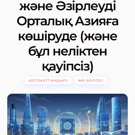
және Әзірлеуді
Орталық Азияға
көшіруде (және
бұл неліктен
қауіпсіз)
АВТОМАТТАНДЫРУ
ЖИ ӘЗІРЛЕУ