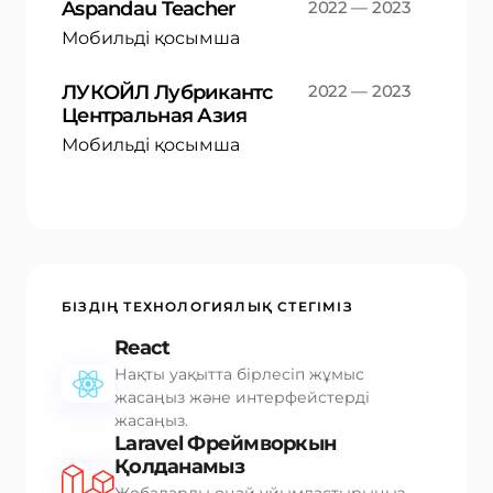
Aspandau Teacher
2022 — 2023
Мобильді қосымша
ЛУКОЙЛ Лубрикантс
2022 — 2023
Центральная Азия
Мобильді қосымша
БІЗДІҢ ТЕХНОЛОГИЯЛЫҚ СТЕГІМІЗ
React
Нақты уақытта бірлесіп жұмыс
жасаңыз және интерфейстерді
жасаңыз.
Laravel Фреймворкын
Қолданамыз
Жобаларды оңай ұйымдастырыңыз,