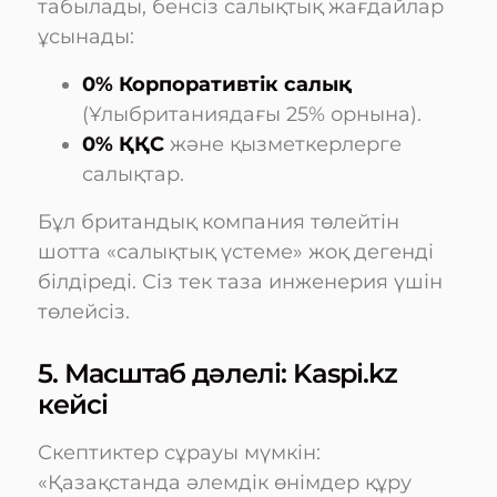
табылады, бенсіз салықтық жағдайлар
ұсынады:
0% Корпоративтік салық
(Ұлыбританиядағы 25% орнына).
0% ҚҚС
және қызметкерлерге
салықтар.
Бұл британдық компания төлейтін
шотта «салықтық үстеме» жоқ дегенді
білдіреді. Сіз тек таза инженерия үшін
төлейсіз.
5. Масштаб дәлелі: Kaspi.kz
кейсі
Скептиктер сұрауы мүмкін:
«Қазақстанда әлемдік өнімдер құру