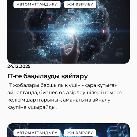
АВТОМАТТАНДЫРУ
ЖИ ӘЗІРЛЕУ
24.12.2025
IT-ге бақылауды қайтару
IT жобалары басшылық үшін «қара құтыға»
айналғанда, бизнес өз әзірлеушілері немесе
келісімшарттарының аманатына айналу
қаупіне ұшырайды.
АВТОМАТТАНДЫРУ
ЖИ ӘЗІРЛЕУ