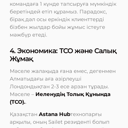
командаға 1 күнде тапсыруға мүмкіндік
беретіндей етіп құрамыз. Парадокс,
бірақ дәл осы еркіндік клиенттерді
бізбен жылдар бойы жұмыс істеуге
мәжбүр етеді.
4. Экономика: TCO және Салық
Жұмақ
Мәселе жалақыда ғана емес, дегенмен
Алматыдағы аға әзірлеуші
Лондондықтан 2-3 есе арзан тұрады.
Мәселе –
Иеленудің Толық Құнында
(TCO).
.
Қазақстан
Astana Hub
технопарғы
арқылы, оның Sailet резиденті болып