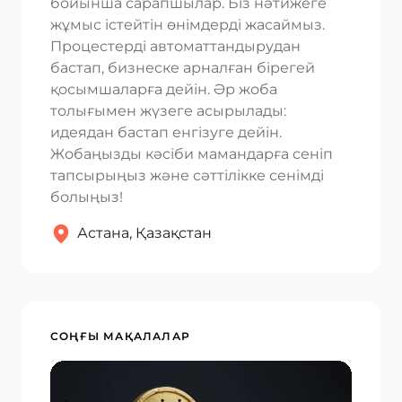
Email *
бойынша сарапшылар. Біз нәтижеге
жұмыс істейтін өнімдерді жасаймыз.
Процестерді автоматтандырудан
бастап, бизнеске арналған бірегей
Your Comment *
қосымшаларға дейін. Әр жоба
толығымен жүзеге асырылады:
идеядан бастап енгізуге дейін.
Жобаңызды кәсіби мамандарға сеніп
тапсырыңыз және сәттілікке сенімді
Save my name and email in this browser for the next time I
болыңыз!
comment.
Астана, Қазақстан
Submit Comment
СОҢҒЫ МАҚАЛАЛАР