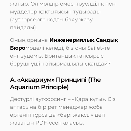
жатыр. Ол мөлдір емес, тәуелділік пен
мүдделер қақтығысын тудырады
(аутсорсерге кодты баяу жазу
пайдалы).
Оның орнына
Инженериялық Сандық
Бюро
моделі келеді, біз оны Sailet-те
енгізудеміз. Британдық тапсырыс
беруші үшін айырмашылық қандай?
А. «Аквариум» Принципі (The
Aquarium Principle)
Дәстүрлі аутсорсинг – «Қара құты». Сіз
аптасына бір рет менеджер жоба
өртеніп тұрса да «бәрі жақсы» деп
жазатын PDF-есеп аласыз.