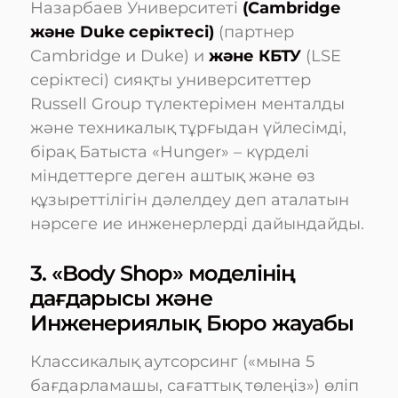
Назарбаев Университеті
(Cambridge
және Duke серіктесі)
(партнер
Cambridge и Duke) и
және КБТУ
(LSE
серіктесі) сияқты университеттер
Russell Group түлектерімен менталды
және техникалық тұрғыдан үйлесімді,
бірақ Батыста «Hunger» – күрделі
міндеттерге деген аштық және өз
құзыреттілігін дәлелдеу деп аталатын
нәрсеге ие инженерлерді дайындайды.
3. «Body Shop» моделінің
дағдарысы және
Инженериялық Бюро жауабы
Классикалық аутсорсинг («мына 5
бағдарламашы, сағаттық төлеңіз») өліп