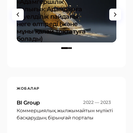
«Адамгершілік
Салығы»: Адамдарға
тәуелділік пайданы
Жоба
неге өлтіреді (және
кезең
мұны қалай тоқтатуға
болж
болады)
20+ ә
-
17.12.2025
ЖОБАЛАР
BI Group
2022 — 2023
Коммерциялық жылжымайтын мүлікті
басқарудың бірыңғай порталы