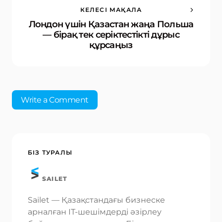
КЕЛЕСІ МАҚАЛА
Лондон үшін Қазастан жаңа Польша
— бірақ тек серіктестікті дұрыс
құрсаңыз
Write a Comment
Ваш адрес email не будет опубликован.
БІЗ ТУРАЛЫ
Обязательные поля помечены
*
SAILET
Name *
Sailet — Қазақстандағы бизнеске
арналған IT-шешімдерді әзірлеу