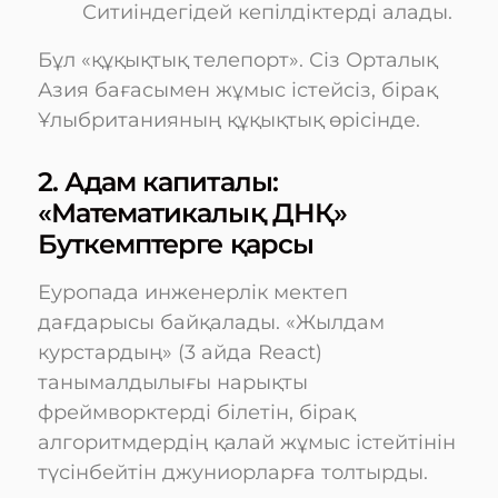
Ситиіндегідей кепілдіктерді алады.
Бұл «құқықтық телепорт». Сіз Орталық
Азия бағасымен жұмыс істейсіз, бірақ
Ұлыбританияның құқықтық өрісінде.
2. Адам капиталы:
«Математикалық ДНҚ»
Буткемптерге қарсы
Еуропада инженерлік мектеп
дағдарысы байқалады. «Жылдам
курстардың» (3 айда React)
танымалдылығы нарықты
фреймворктерді білетін, бірақ
алгоритмдердің қалай жұмыс істейтінін
түсінбейтін джуниорларға толтырды.