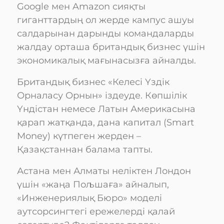
Google мен Amazon сияқты
гиганттардың ол жерде кампус ашуы
салдарынан дарынды командаларды
жалдау орташа британдық бизнес үшін
экономикалық мағынасызға айналды.
Британдық бизнес «Келесі Үздік
Орналасу Орнын» іздеуде. Көпшілік
Үндістан немесе Латын Америкасына
қарап жатқанда, дана капитал (Smart
Money) күтпеген жерден –
Қазақстаннан балама тапты.
Астана мен Алматы неліктен Лондон
үшін «жаңа Пољшаға» айналып,
«Инженериялық Бюро» моделі
аутсорсингтегі ережелерді қалай