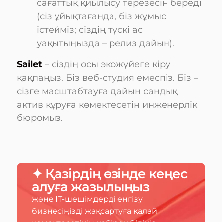
сағаттық қиылысу терезесін береді
(сіз ұйықтағанда, біз жұмыс
істейміз; сіздің түскі ас
уақытыңызда – релиз дайын).
Sailet
– сіздің осы экожүйеге кіру
қақпаңыз. Біз веб-студия емеспіз. Біз –
сізге масштабтауға дайын сандық
актив құруға көмектесетін инженерлік
бюромыз.
✦ Қазірдің өзінде кеңес
алуға жазылыңыз
және IT-шешімдерді енгізу
бизнесіңізді жақсартуға қалай