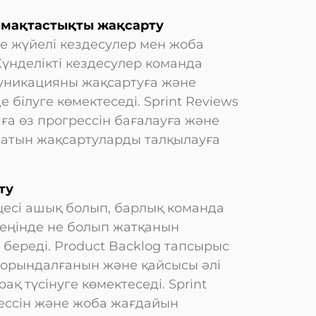
ымақтастықты жақсарту
е жүйелі кездесулер мен жоба
үнделікті кездесулер команда
уникацияны жақсартуға және
 білуге көмектеседі. Sprint Reviews
ға өз прогрессін бағалауға және
олатын жақсартуларды талқылауға
ту
цесі ашық болып, барлық команда
еңінде не болып жатқанын
 береді. Product Backlog тапсырыс
 орындалғанын және қайсысы әлі
ақ түсінуге көмектеседі. Sprint
рессін және жоба жағдайын