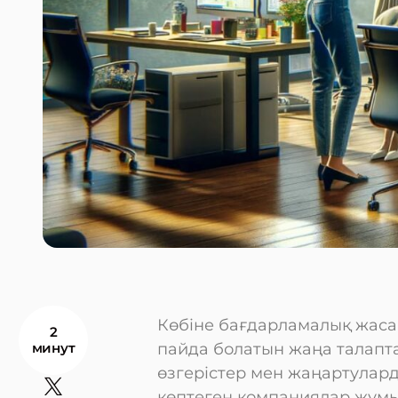
Көбіне бағдарламалық жасақ
2
минут
пайда болатын жаңа талапта
өзгерістер мен жаңартулард
көптеген компаниялар жұмыс