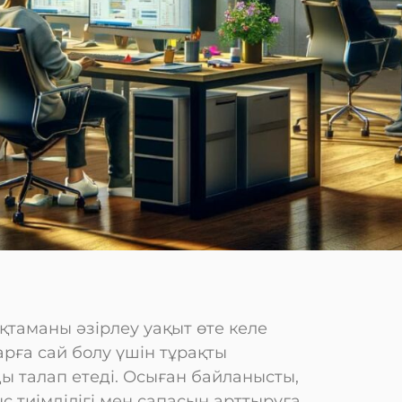
таманы әзірлеу уақыт өте келе
рға сай болу үшін тұрақты
ы талап етеді. Осыған байланысты,
 тиімділігі мен сапасын арттыруға