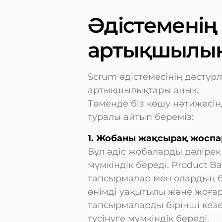
Әдістеменің
артықшылы
Scrum әдістемесінің дәстүрл
артықшылықтары анық.
Төменде біз көшу нәтижесі
туралы айтып береміз:
1. Жобаны жақсырақ жоспа
Бұл әдіс жобаларды дәлірек
мүмкіндік береді. Product 
тапсырмалар мен олардың б
өнімді уақытылы және жоға
тапсырмаларды бірінші кезе
түсінуге мүмкіндік береді.