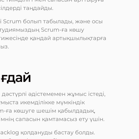
сілдерді таңдайды.
і Scrum болып табылады, және осы
 студиямыздың Scrum-ға көшу
тижесінде қандай артықшылықтарға
ыз.
ағдай
дәстүрлі әдістемемен жұмыс істеді,
жұмыста икемділікке мүмкіндік
um-ға көшуге шешім қабылдадық,
імнің сапасын қамтамасыз ету үшін.
 Backlog қолдануды бастау болды.