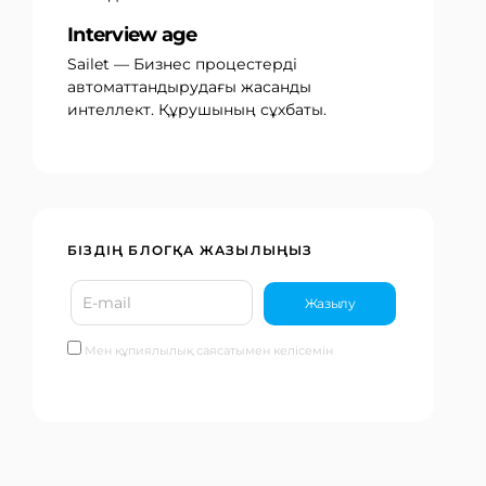
Interview age
Sailet — Бизнес процестерді
автоматтандырудағы жасанды
интеллект. Құрушының сұхбаты.
БІЗДІҢ БЛОГҚА ЖАЗЫЛЫҢЫЗ
Мен құпиялылық саясатымен келісемін