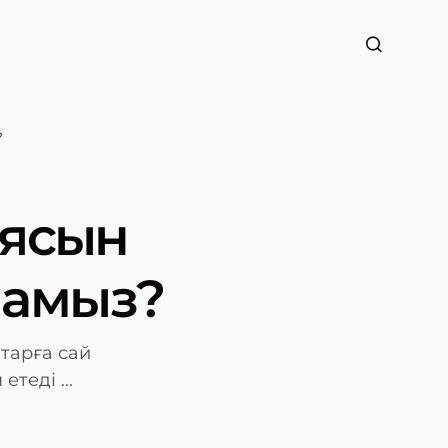
?
иясын
намыз?
тарға сай
теді ...