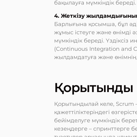
бақылауға мүмкіндік береді.
4. Жеткізу жылдамдығыны
Барлығына қосымша, бұл әд
жұмыс істеуге және өнімді 
мүмкіндік береді. Үздіксіз и
(Continuous Integration and 
жылдамдатуға және өнімнің 
Қорытынды
Қорытындылай келе, Scrum –
қажеттіліктеріндегі өзгері
бейімделуге мүмкіндік берет
кезеңдерге – спринттерге б