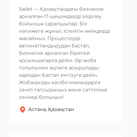
Sailet — Қазақстандағы бизнеске
арналған IT-шешімдерді әзірлеу
бойынша сарапшылар. Біз
нәтижеге жұмыс істейтін өнімдерді
жасаймыз. Процестерді
автоматтандырудан бастап,
бизнеске арналған бірегей
қосымшаларға дейін. Әр жоба
толығымен жүзеге асырылады:
идеядан бастап енгізуге дейін.
Жобаңызды кәсіби мамандарға
сеніп тапсырыңыз және сәттілікке
сенімді болыңыз!
Астана, Қазақстан