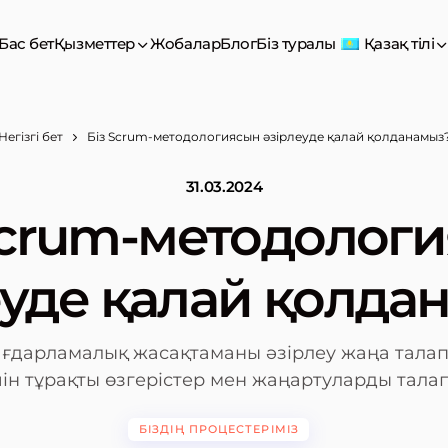
Бас бет
Қызметтер
Жобалар
Блог
Біз туралы
Қазақ тілі
Негізгі бет
Біз Scrum-методологиясын әзірлеуде қалай қолданамыз
31.03.2024
Scrum-методолог
еуде қалай қолда
ағдарламалық жасақтаманы әзірлеу жаңа талап
ін тұрақты өзгерістер мен жаңартуларды талап е
БІЗДІҢ ПРОЦЕСТЕРІМІЗ