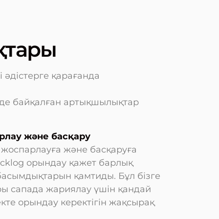
қтары
і әдістерге қарағанда
нде байқалған артықшылықтар
рлау және басқару
 жоспарлауға және басқаруға
Backlog орындау қажет барлық
асымдықтарын қамтиды. Бұл бізге
ры сапада жариялау үшін қандай
кте орындау керектігін жақсырақ