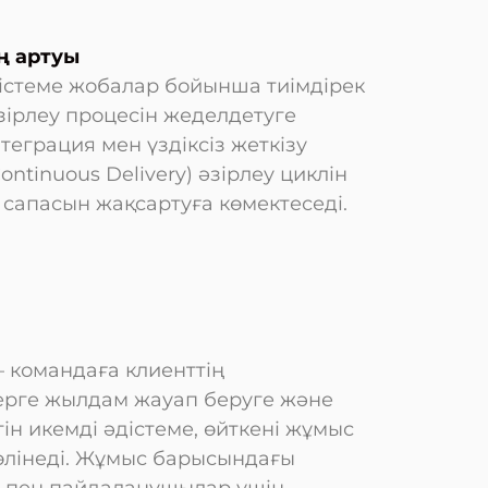
ң артуы
істеме жобалар бойынша тиімдірек
әзірлеу процесін жеделдетуге
нтеграция мен үздіксіз жеткізу
Continuous Delivery) әзірлеу циклін
сапасын жақсартуға көмектеседі.
 командаға клиенттің
стерге жылдам жауап беруге және
ін икемді әдістеме, өйткені жұмыс
өлінеді. Жұмыс барысындағы