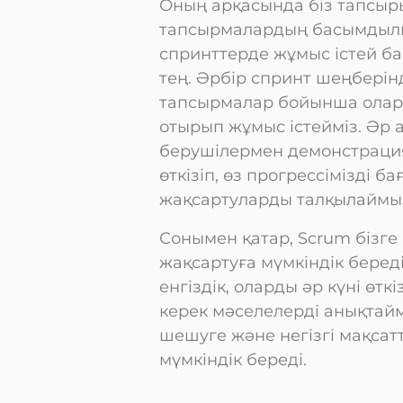
Оның арқасында біз тапсыр
тапсырмалардың басымдылы
спринттерде жұмыс істей бас
тең. Әрбір спринт шеңберінде
тапсырмалар бойынша олард
отырып жұмыс істейміз. Әр 
берушілермен демонстрация
өткізіп, өз прогрессімізді б
жақсартуларды талқылаймы
Сонымен қатар, Scrum бізге
жақсартуға мүмкіндік береді
енгіздік, оларды әр күні өт
керек мәселелерді анықтайм
шешуге және негізгі мақсат
мүмкіндік береді.