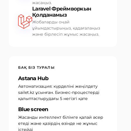
жасаңыз.
Laravel Фреймворкын
Қолданамыз
Жобаларды оңай
ұйымдастырыңыз, қадағалаңыз
және бірлесіп жұмыс жасаңыз.
БАҚ БІЗ ТУРАЛЫ
Astana Hub
Автоматизация: күрделіні жеңілдету
sailet.kz ұсынған. Бизнес-процестерді
қалыптастырудағы 5 негізгі қате
Blue screen
Жасанды интеллект білімге қалай әсер
етеді және қазірдің өзінде не жұмыс
істейді