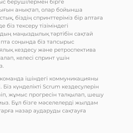
ыс берушілермен бірге
ғын анықтап, олар бойынша
тық, біздің спринттеріміз бір аптаға
 біз тексеру тізіміндегі
ың маңыздылық тәртібін сақтай
апта соңында біз тапсырыс
лық кездесу және ретроспектива
ағалап, келесі спринт үшін
з.
 команда ішіндегі коммуникацияны
. Біз күнделікті Scrum кездесулерін
кізіп, жұмыс прогресін талқылап, шешу
ыз. Бұл бізге мәселелерді жылдам
тарға назар аударуды сақтауға