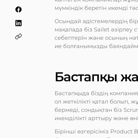
мүмкіндік беретін икемді тә
Осындай әдістемелердің бір
мақалада біз Sailet әзірлеу
себептерін және осының нә
ие болғанымызды баяндайм
Бастапқы ж
Бастапқыда біздің компания 
ол жеткілікті қатал болып, 
бермеді, сондықтан біз Scr
икемділікті арттыру және өн
Бірінші өзгерісіміз Product