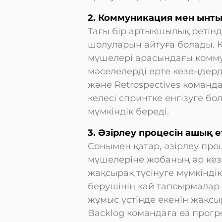
2. Коммуникация мен ынт
Тағы бір артықшылық ретінд
шолуларын айтуға болады. К
мүшелері арасындағы комм
мәселелерді ерте кезеңдерде
және Retrospectives команда
келесі спринтке енгізуге б
мүмкіндік береді.
3. Әзірлеу процесін ашық е
Сонымен қатар, әзірлеу про
мүшелеріне жобаның әр кез
жақсырақ түсінуге мүмкіндік
берушінің қай тапсырмалар
жұмыс үстінде екенін жақсыр
Backlog командаға өз прог