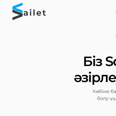
Біз 
әзірл
Көбіне б
болу үш