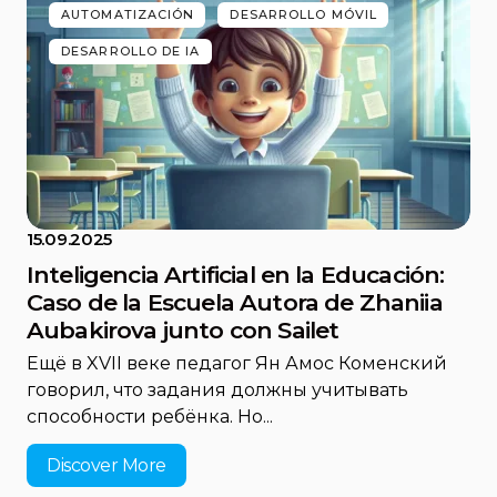
AUTOMATIZACIÓN
DESARROLLO MÓVIL
DESARROLLO DE IA
15.09.2025
Inteligencia Artificial en la Educación:
Caso de la Escuela Autora de Zhaniia
Aubakirova junto con Sailet
Ещё в XVII веке педагог Ян Амос Коменский
говорил, что задания должны учитывать
способности ребёнка. Но...
Discover More