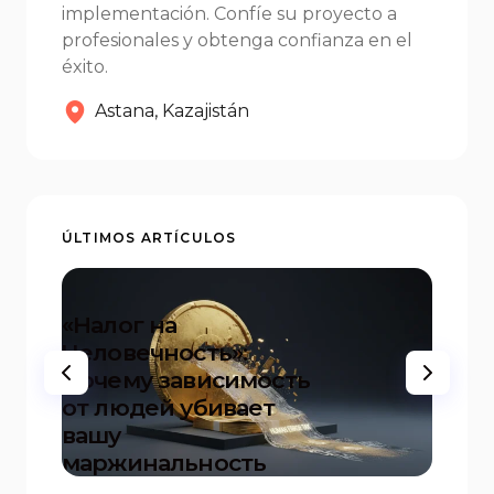
implementación. Confíe su proyecto a
profesionales y obtenga confianza en el
éxito.
Astana, Kazajistán
ÚLTIMOS ARTÍCULOS
«Налог на
Человечность»:
20+ 
Почему зависимость
inst
от людей убивает
prede
вашу
proye
маржинальность
inicio
on
17.12.2025