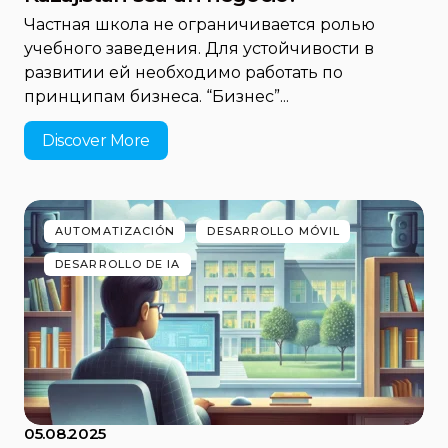
Частная школа не ограничивается ролью
учебного заведения. Для устойчивости в
развитии ей необходимо работать по
принципам бизнеса. “Бизнес”...
Discover More
AUTOMATIZACIÓN
DESARROLLO MÓVIL
DESARROLLO DE IA
05.08.2025