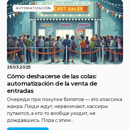
AUTOMATIZACIÓN
25.03.2025
Cómo deshacerse de las colas:
automatización de la venta de
entradas
Очереди при покупке билетов — это классика
жанра. Люди ждут, нервничают, кассиры
путаются, а кто-то вообще уходит, не
дождавшись. Пора с этим…