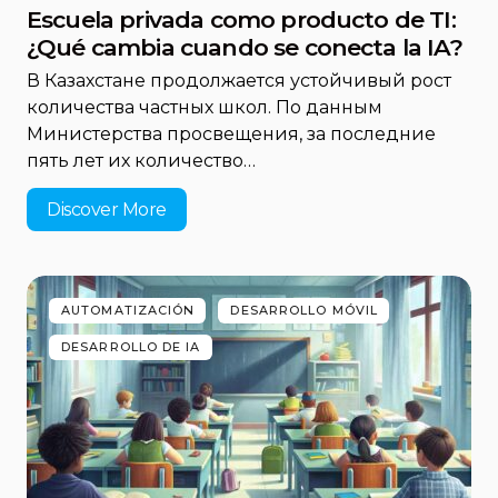
Escuela privada como producto de TI:
¿Qué cambia cuando se conecta la IA?
В Казахстане продолжается устойчивый рост
количества частных школ. По данным
Министерства просвещения, за последние
пять лет их количество…
Discover More
AUTOMATIZACIÓN
DESARROLLO MÓVIL
DESARROLLO DE IA