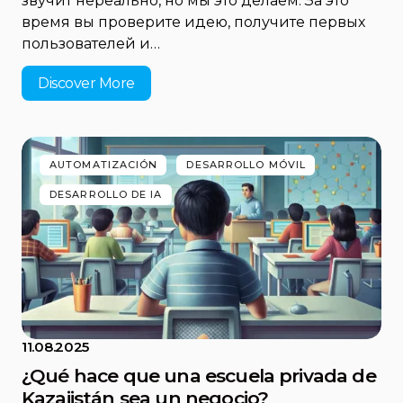
звучит нереально, но мы это делаем. За это
время вы проверите идею, получите первых
пользователей и…
Discover More
AUTOMATIZACIÓN
DESARROLLO MÓVIL
DESARROLLO DE IA
11.08.2025
¿Qué hace que una escuela privada de
Kazajistán sea un negocio?