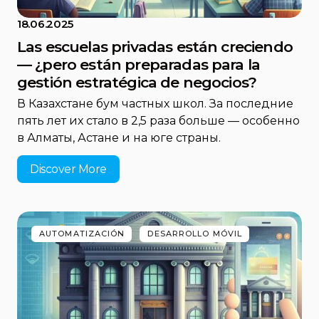
18.06.2025
Las escuelas privadas están creciendo
— ¿pero están preparadas para la
gestión estratégica de negocios?
В Казахстане бум частных школ. За последние
пять лет их стало в 2,5 раза больше — особенно
в Алматы, Астане и на юге страны.
Discover More
AUTOMATIZACIÓN
DESARROLLO MÓVIL