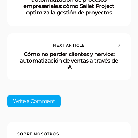
empresariales: cómo Sailet Project
optimiza la gestión de proyectos
NEXT ARTICLE
Cómo no perder clientes y nervios:
automatización de ventas a través de
IA
Write a Comment
Tu dirección de correo electrónico no será
SOBRE NOSOTROS