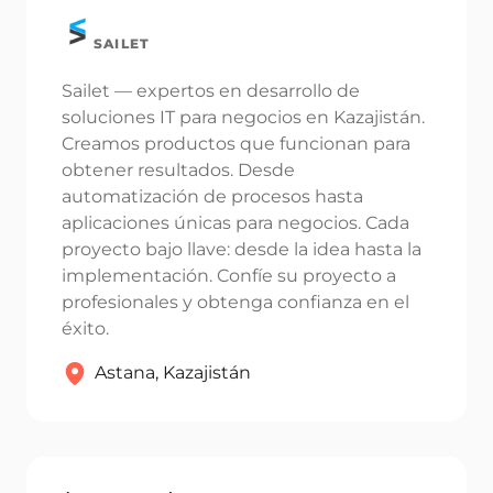
publicada.
Los campos obligatorios están
marcados con
*
SAILET
Name *
Sailet — expertos en desarrollo de
soluciones IT para negocios en Kazajistán.
Creamos productos que funcionan para
Email *
obtener resultados. Desde
automatización de procesos hasta
aplicaciones únicas para negocios. Cada
proyecto bajo llave: desde la idea hasta la
Your Comment *
implementación. Confíe su proyecto a
profesionales y obtenga confianza en el
éxito.
Astana, Kazajistán
Save my name and email in this browser for the next time I
comment.
Submit Comment